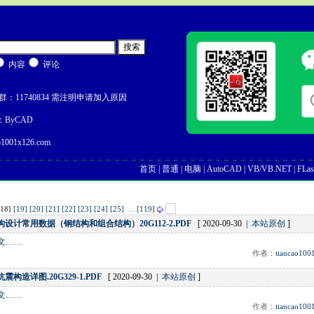
内容
评论
：11740834 需注明申请加入原因
ByCAD
1001x126.com
首页
|
普通
|
电脑
|
AutoCAD
|
VB/VB.NET
|
FLas
[18]
[19]
[20]
[21]
[22]
[23]
[24]
[25]
...
[119]
设计常用数据（钢结构和组合结构）20G112-2.PDF
[ 2020-09-30 |
本站原创
]
文……
作者：
tiancao100
震构造详图.20G329-1.PDF
[ 2020-09-30 |
本站原创
]
文……
作者：
tiancao100