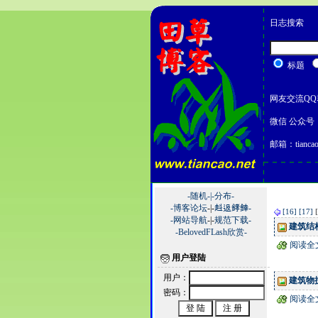
日志搜索
标题
网友交流QQ群
微信 公众号：
邮箱：tiancao
-随机-|
-分布-
-博客论坛
-|-
﨣﨤﨧﨨-
[16]
[17]
-网站导航
-|-
规范下载-
建筑结构
-BelovedFLash欣赏-
阅读全
用户登陆
用户：
建筑物抗
密码：
阅读全