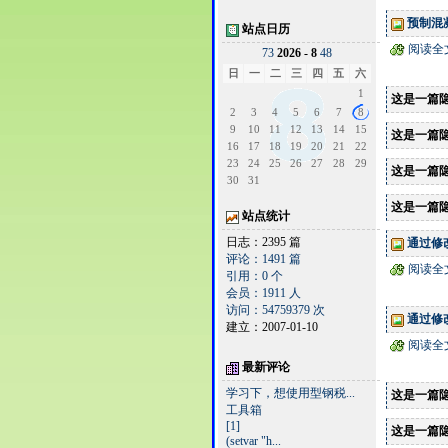
预制混凝
站点日历
阅读全
7
3
2026 - 8
4
8
日
一
二
三
四
五
六
1
这是一篇
2
3
4
5
6
7
8
9
10
11
12
13
14
15
这是一篇
16
17
18
19
20
21
22
23
24
25
26
27
28
29
这是一篇
30
31
这是一篇
站点统计
日志：2395 篇
通过修
评论：1491 篇
阅读全
引用：0 个
会员：1911 人
访问：54759379 次
通过修改
建立：2007-01-10
阅读全
最新评论
学习下，想使用型钢税...
这是一篇
工具箱
[1]
这是一篇
(setvar "h...