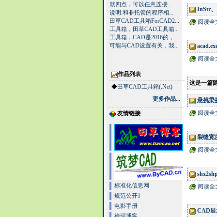
就四点，可以任意连接...
InSt
说明:和非托管的程序相...
田草CAD工具箱ForCAD2...
阅读全
工具箱，田草CAD工具箱...
工具箱，CAD是2016的，...
可能与CAD设置有关，我...
acad.exe
阅读全
作品列表
这是一篇
◆
田草CAD工具箱(.Net)
更多作品...
悬挑梁
阅读全
友情链接
裂缝宽
阅读全
shx2sh
标准化信息网
阅读全
规范公开1
电影手册
CAD显
徐珂博客