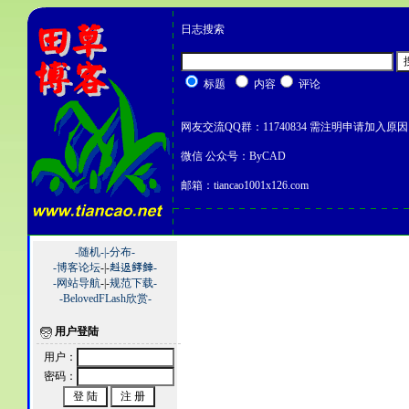
日志搜索
标题
内容
评论
网友交流QQ群：11740834 需注明申请加入原因
微信 公众号：ByCAD
邮箱：tiancao1001x126.com
-随机-|
-分布-
-博客论坛
-|-
﨣﨤﨧﨨-
-网站导航
-|-
规范下载-
-BelovedFLash欣赏-
用户登陆
用户：
密码：