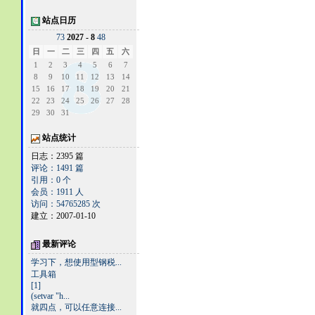
站点日历
7
3
2027 - 8
4
8
日
一
二
三
四
五
六
1
2
3
4
5
6
7
8
9
10
11
12
13
14
15
16
17
18
19
20
21
22
23
24
25
26
27
28
29
30
31
站点统计
日志：2395 篇
评论：1491 篇
引用：0 个
会员：1911 人
访问：54765285 次
建立：2007-01-10
最新评论
学习下，想使用型钢税...
工具箱
[1]
(setvar "h...
就四点，可以任意连接...