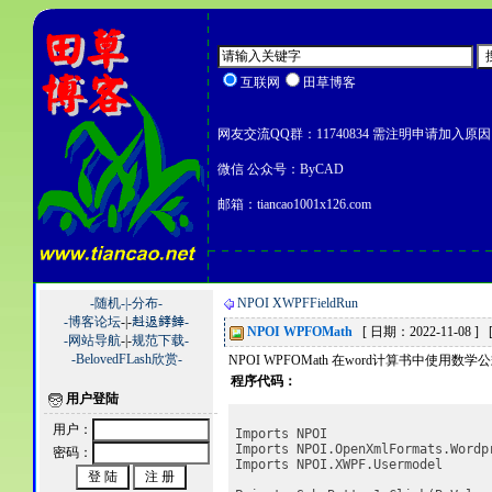
互联网
田草博客
网友交流QQ群：11740834 需注明申请加入原因
微信 公众号：ByCAD
邮箱：tiancao1001x126.com
-随机-|
-分布-
NPOI XWPFFieldRun
-博客论坛
-|-
﨣﨤﨧﨨-
NPOI WPFOMath
[ 日期：2022-11-08 ]
-网站导航
-|-
规范下载-
-BelovedFLash欣赏-
NPOI WPFOMath 在word计算书中使用数学
程序代码：
用户登陆
用户：
Imports NPOI
Imports NPOI.OpenXmlFormats.Wordp
密码：
Imports NPOI.XWPF.Usermodel