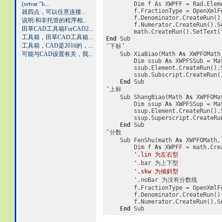
(setvar "h...
        Dim f As XWPFF = Rad.Elem
        f.FractionType = OpenXmlF
就四点，可以任意连接...
        f.Denominator.CreateRun()
说明:和非托管的程序相...
        f.Numerator.CreateRun().S
田草CAD工具箱ForCAD2...
        math.CreateRun().SetText(
工具箱，田草CAD工具箱...
End
 Sub
工具箱，CAD是2016的，...
‘下标’
可能与CAD设置有关，我...
    Sub XiaBiao(Math 
As
 XWPFOMath
        Dim ssub 
As
 XWPFSSub = Ma
        ssub.Element.CreateRun().
        ssub.Subscript.CreateRun(
End
 Sub
‘上标
    Sub ShangBiao(Math 
As
 XWPFOMa
        Dim ssup 
As
 XWPFSSup = Ma
        ssup.Element.CreateRun().
        ssup.Superscript.CreateRu
End
 Sub
‘分数
    Sub FenShu(math 
As
 XWPFOMath,
        Dim f 
As
 XWPFF = math.Cre
'.lin 为左右型
        '
.bar 为上下型
'.skw 为倾斜型
        '
.noBar 为没有分数线
        f.FractionType = OpenXmlF
        f.Denominator.CreateRun()
        f.Numerator.CreateRun().S
End
 Sub