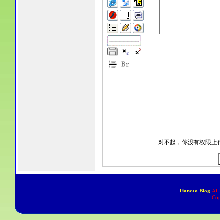
Tiancao Blog
All
Cop