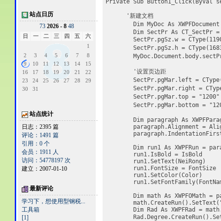
Private Sub Button1_Click(ByVal s
站点日历
      '新建文档
        Dim MyDoc As XWPFDocumen
7
3
2026 - 8
4
8
        Dim SectPr As CT_SectPr =
日
一
二
三
四
五
六
        SectPr.pgSz.w = CType
1
        SectPr.pgSz.h = CType
2
3
4
5
6
7
8
        MyDoc.Document.body.se
9
10
11
12
13
14
15
        '设置页边距
16
17
18
19
20
21
22
        SectPr.pgMar.left = CTyp
23
24
25
26
27
28
29
        SectPr.pgMar.right = CTy
30
31
        SectPr.pgMar.top = "120
        SectPr.pgMar.bottom = "
站点统计
        Dim paragraph As XWPFPara
日志：2395 篇
        paragraph.Alignment = Ali
        paragraph.IndentationFirs
评论：1491 篇
引用：0 个
        Dim run1 As XWPFRun = par
会员：1911 人
        run1.IsBold = IsBold
访问：54778197 次
        run1.SetText(NeiRong)
        run1.FontSize = FontSize
建立：2007-01-10
        run1.SetColor(Color)
        run1.SetFontFamily(FontNa
最新评论
        Dim math As XWPFOMath = p
学习下，想使用型钢税...
        math.CreateRun().SetText(
工具箱
        Dim Rad As XWPFRad = math
        Rad.Degree.CreateRun(
[1]