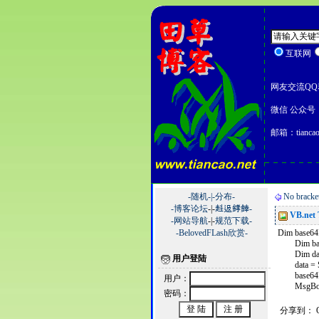
互联网
网友交流QQ群
微信 公众号：
邮箱：tiancao
-随机-|
-分布-
No bracket
-博客论坛
-|-
﨣﨤﨧﨨-
VB.net 
-网站导航
-|-
规范下载-
-BelovedFLash欣赏-
Dim base64
Dim base6
Dim data
用户登陆
data = Sys
base64Enco
用户：
MsgBox(b
密码：
分享到：