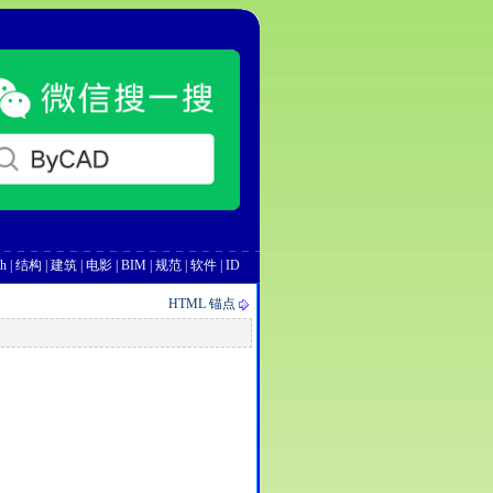
h
|
结构
|
建筑
|
电影
|
BIM
|
规范
|
软件
|
ID
HTML 锚点