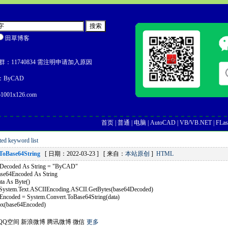
田草博客
：11740834 需注明申请加入原因
ByCAD
1001x126.com
首页
|
普通
|
电脑
|
AutoCAD
|
VB/VB.NET
|
FLas
ed keyword list
ToBase64String
[ 日期：2022-03-23 ] [ 来自：
本站原创
]
HTML
Decoded As String = "ByCAD"
4Encoded As String
 As Byte()
tem.Text.ASCIIEncoding.ASCII.GetBytes(base64Decoded)
ded = System.Convert.ToBase64String(data)
ase64Encoded)
QQ空间
新浪微博
腾讯微博
微信
更多