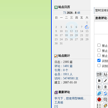
站点日历
暂时没有
7
3
2026 - 8
4
8
日
一
二
三
四
五
六
发表评论 
1
2
3
4
5
6
7
8
9
10
11
12
13
14
15
16
17
18
19
20
21
22
23
24
25
26
27
28
29
30
31
禁止
禁止
站点统计
禁止
识别
日志：2395 篇
评论：1491 篇
识别
引用：0 个
会员：1911 人
访问：54749581 次
建立：2007-01-10
最新评论
学习下，想使用型钢税...
工具箱
[1]