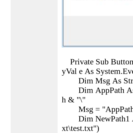
Private Sub Button2
yVal e As System.Ev
Dim Msg As Strin
Dim AppPath As Str
h & "\"
Msg = "AppPath="
Dim NewPath1 As S
xt\test.txt")