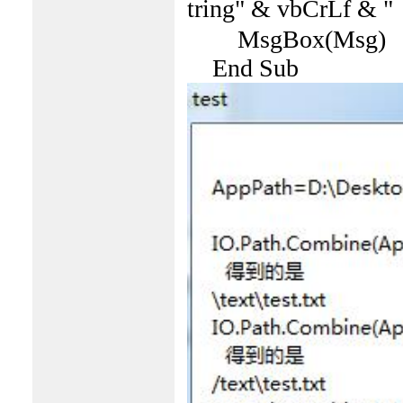
tring" & vbCrL
MsgBox(Msg)
End Sub