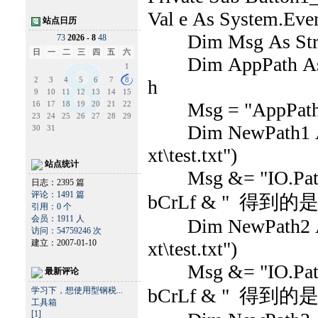
Val e As System.Eve
站点日历
Dim Msg As Strin
7
3
2026 - 8
4
8
日
一
二
三
四
五
六
Dim AppPath As Str
1
2
3
4
5
6
7
8
h
9
10
11
12
13
14
15
Msg = "AppPath="
16
17
18
19
20
21
22
23
24
25
26
27
28
29
Dim NewPath1 As S
30
31
xt\test.txt")
站点统计
Msg &= "IO.Path.Co
日志：2395 篇
评论：1491 篇
bCrLf & " 得到的是" 
引用：0 个
会员：1911 人
Dim NewPath2 As S
访问：54759246 次
xt\test.txt")
建立：2007-01-10
Msg &= "IO.Path.Co
最新评论
bCrLf & " 得到的是" 
学习下，想使用型钢税...
工具箱
[1]