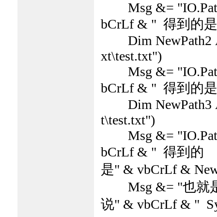
Msg &= "IO.Path.Co
bCrLf & " 得到的是" 
Dim NewPath2 As S
xt\test.txt")
Msg &= "IO.Path.Co
bCrLf & " 得到的是" 
Dim NewPath3 As S
t\test.txt")
Msg &= "IO.Path.Co
bCrLf & " 得到的
是" & vbCrLf & New
Msg &= "也就
说" & vbCrLf & " Sys