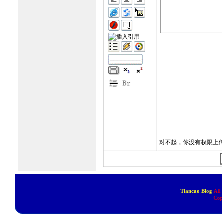
Tiancao Blog
All
Cop