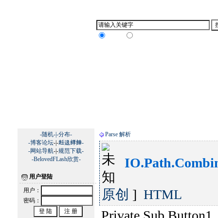
互联网
田草博客
网友交流QQ群：11740834 需注明申请加入原因
微信 公众号：ByCAD
邮箱：tiancao1001x126.com
-随机-|
-分布-
Parse 解析
-博客论坛
-|-
﨣﨤﨧﨨-
-网站导航
-|-
规范下载-
IO.Path.Combi
-BelovedFLash欣赏-
用户登陆
用户：
原创
]
HTML
密码：
Private Sub Button1