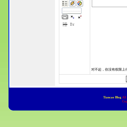
Tiancao Blog
All
Cop