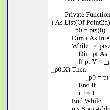
Private Function C
) As List(Of Point2d)
_p0 = pts(0)
Dim i As Intege
While i < pts.
Dim pt As Point
If pt.Y < _p0.Y 
_p0.X) Then
_p0 = pt
End If
i += 1
End While
pts.Sort(Address