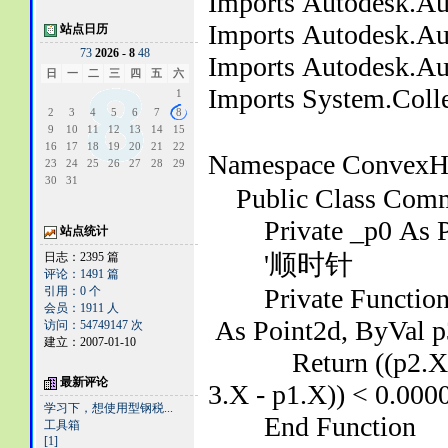
Imports Autodesk.A
Imports Autodesk.A
站点日历
7
3
2026 - 8
4
8
Imports Autodesk.A
日
一
二
三
四
五
六
Imports System.Colle
1
2
3
4
5
6
7
8
9
10
11
12
13
14
15
16
17
18
19
20
21
22
Namespace Convex
23
24
25
26
27
28
29
30
31
Public Class Com
Private _p0 As P
站点统计
'顺时针
日志：2395 篇
评论：1491 篇
Private Function C
引用：0 个
会员：1911 人
As Point2d, ByVal p
访问：54749147 次
建立：2007-01-10
Return ((p2.X - p1.
最新评论
3.X - p1.X)) < 0.000
学习下，想使用型钢税...
End Function
工具箱
[1]