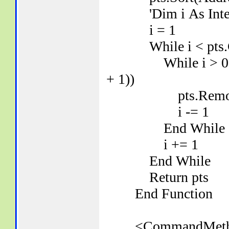
'Dim i As Integ
i = 1
While i < pts.Co
While i > 0 AndAls
+ 1))
pts.RemoveA
i -= 1
End While
i += 1
End While
Return pts
End Function
<CommandMethod