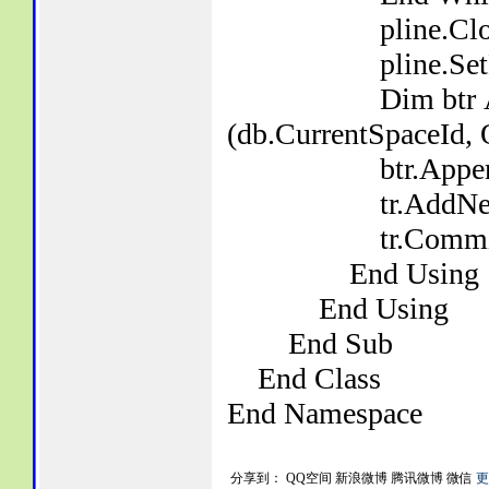
pline.Closed
pline.SetDatab
Dim btr As Bloc
(db.CurrentSpaceId,
btr.AppendEnt
tr.AddNewlyCrea
tr.Commit
End Using
End Using
End Sub
End Class
End Namespace
分享到：
QQ空间
新浪微博
腾讯微博
微信
更