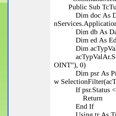
Public Sub TcTu
Dim doc As Docum
nServices.Applicat
Dim db As Databa
Dim ed As Editor
Dim acTypValAr(
acTypValAr.SetVal
OINT"), 0)
Dim psr As Prompt
w SelectionFilter(ac
If psr.Status <>
Return
End If
Using tr As Transa