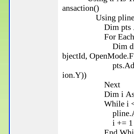
ansaction()
Using pline As 
Dim pts As New
For Each so As S
Dim dbPt As DB
bjectId, OpenMode.F
pts.Add(New Poi
ion.Y))
Next
Dim i As Int
While i < Conv
pline.AddVertexA
i += 1
End Whil