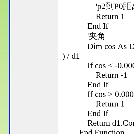
'p2到P0距
Return 1
End If
'夹角
Dim cos As Double 
) / d1
If cos < -0.000
Return -1
End If
If cos > 0.0000
Return 1
End If
Return d1.Comp
End Function