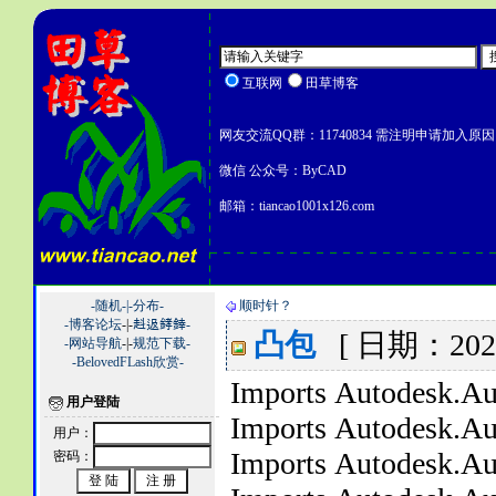
互联网
田草博客
网友交流QQ群：11740834 需注明申请加入原因
微信 公众号：ByCAD
邮箱：tiancao1001x126.com
-随机-|
-分布-
顺时针？
-博客论坛
-|-
﨣﨤﨧﨨-
凸包
[ 日期：2022
-网站导航
-|-
规范下载-
-BelovedFLash欣赏-
Imports Autodesk.Au
用户登陆
Imports Autodesk.
用户：
Imports Autodesk.
密码：