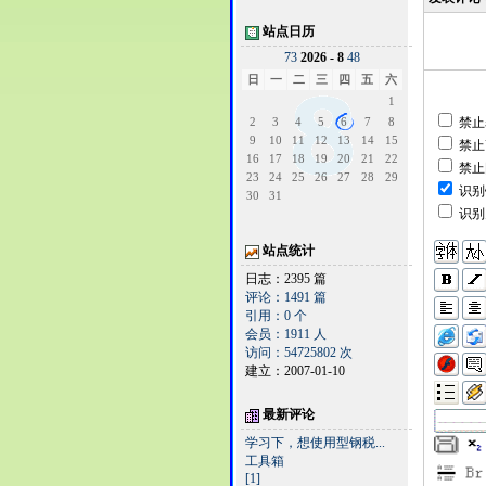
站点日历
7
3
2026 - 8
4
8
日
一
二
三
四
五
六
1
2
3
4
5
6
7
8
禁止
9
10
11
12
13
14
15
禁止
16
17
18
19
20
21
22
禁止
23
24
25
26
27
28
29
识别
30
31
识别
站点统计
日志：2395 篇
评论：1491 篇
引用：0 个
会员：1911 人
访问：54725802 次
建立：2007-01-10
最新评论
学习下，想使用型钢税...
工具箱
[1]