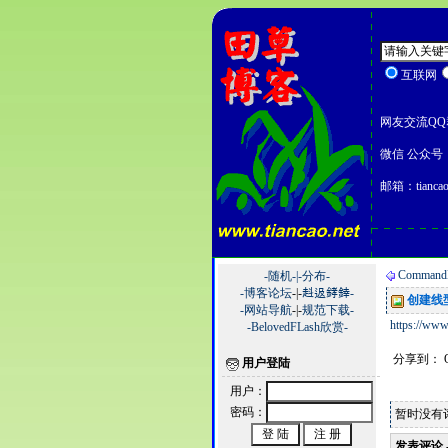
互联网
网友交流QQ群
微信 公众号：
邮箱：tiancao
Command
-随机-|
-分布-
-博客论坛
-|-
﨣﨤﨧﨨-
创建线
-网站导航
-|-
规范下载-
https://www
-BelovedFLash欣赏-
分享到：
用户登陆
用户：
密码：
暂时没有
发表评论 