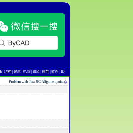
h
|
结构
|
建筑
|
电影
|
BIM
|
规范
|
软件
|
ID
Problem with Text JIG Alignmentpoint