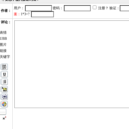
用户：
密码：
注册？ 验证：
作者：
案：
1*3=?
评论：
表情
UBB
图片
链接
关键字