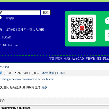
田草博客
：11740834 需注明申请加入原因
ByCAD
1001x126.com
首页
|
普通
|
电脑
|
AutoCAD
|
VB/VB.NET
|
FLas
Method
型
[ 日期：2021-12-08 ] [ 来自：
本站原创
]
HTML
.cnblogs.com/smallstoneman/p/11212506.html
QQ空间
新浪微博
腾讯微博
微信
更多
评论
- 不要忘了输入验证码哦！