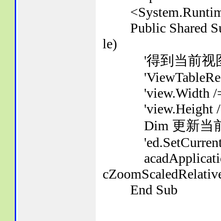
<System.Runtime.C
Public Shared Sub 
le)
'得到当前视
'ViewTableRecord 
'view.Width /= 
'view.Height /= 
Dim 更新当前视
'ed.SetCurrentV
acadApplication.
cZoomScaledRelativ
End Sub