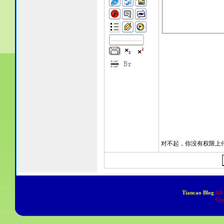
Tiancao Blog
All
Cop