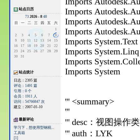
Imports Autodesk.
Imports Autodesk.A
站点日历
7
3
2026 - 8
4
8
Imports Autodesk.A
日
一
二
三
四
五
六
Imports Autodesk.A
1
2
3
4
5
6
7
8
Imports System.Text
9
10
11
12
13
14
15
16
17
18
19
20
21
22
Imports System.Linq
23
24
25
26
27
28
29
30
31
Imports System.Colle
Imports System
站点统计
日志：2395 篇
评论：1491 篇
引用：0 个
会员：1911 人
''' <summary>
访问：54766847 次
建立：2007-01-10
'''
最新评论
''' desc：视图操
学习下，想使用型钢税...
''' auth：LYK
工具箱
[1]