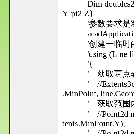
Dim doubles2 As D
Y, pt2.Z}
'参数要求是双
acadApplication.
'创建一临时的
'using (Line line 
'{
' 获取两点表
' //Extents3d ext
.MinPoint, line.Geo
' 获取范围内
' //Point2d minPt
tents.MinPoint.Y);
' //Point2d maxPt