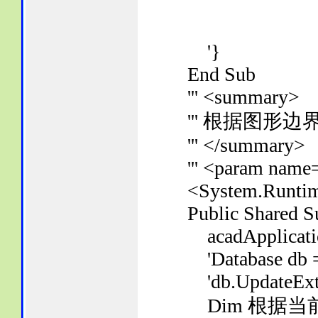
'}
End Sub
''' <summary>
''' 根据图形边
''' </summary>
''' <param name=
<System.Runtime.C
Public Shared Sub
acadApplication
'Database db = e
'db.UpdateExt(t
Dim 根据当前图