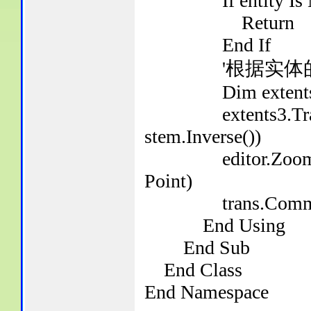
If entity Is No
Return
End If
'根据实体的范
Dim extents3 As 
extents3.Transfo
stem.Inverse())
editor.ZoomWindo
Point)
trans.Commi
End Using
End Sub
End Class
End Namespace