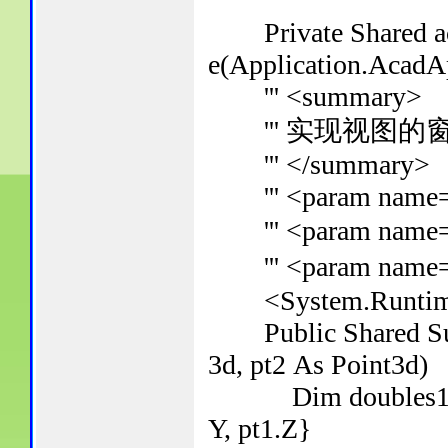
Private Shared aca
e(Application.AcadAp
''' <summary>
''' 实现视图的
''' </summary>
''' <param name=
''' <param name
''' <param name
<System.Runtime.C
Public Shared Sub
3d, pt2 As Point3d)
Dim doubles1 As D
Y, pt1.Z}