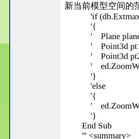
新当前模型空间的
'if (db.Extmax.X
'{
' Plane plane = 
' Point3d pt1 = n
' Point3d pt2 = n
' ed.ZoomWindo
'}
'else
'{
' ed.ZoomWindow
'}
End Sub
''' <summary>