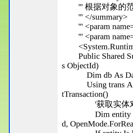
''' 根据对象的
''' </summary>
''' <param name="
''' <param name=
<System.Runtime.C
Public Shared Sub 
s ObjectId)
Dim db As Databa
Using trans As Tra
tTransaction()
'获取实体
Dim entity As Ent
d, OpenMode.ForRead