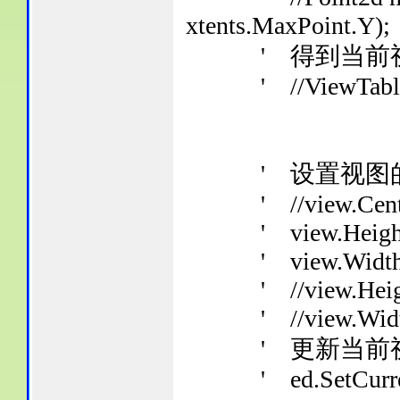
xtents.MaxPoint.Y);
' 得到当前
' //ViewTableRec
' 设置视图的
' //view.CenterPoi
' view.Height = 
' view.Width = 
' //view.Height 
' //view.Width =
' 更新当前
' ed.SetCurrent