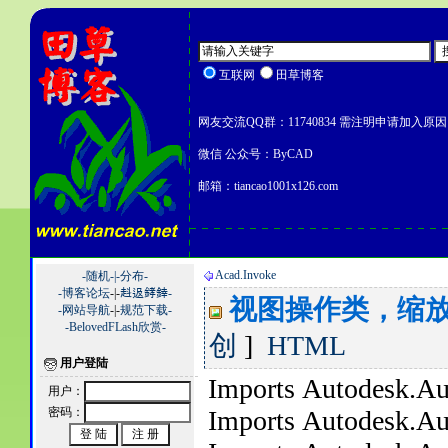
互联网
田草博客
网友交流QQ群：11740834 需注明申请加入原因
微信 公众号：ByCAD
邮箱：tiancao1001x126.com
Acad.Invoke
-随机-|
-分布-
-博客论坛
-|-
﨣﨤﨧﨨-
视图操作类，缩
-网站导航
-|-
规范下载-
-BelovedFLash欣赏-
创
]
HTML
用户登陆
Imports Autodesk.
用户：
密码：
Imports Autodesk.A