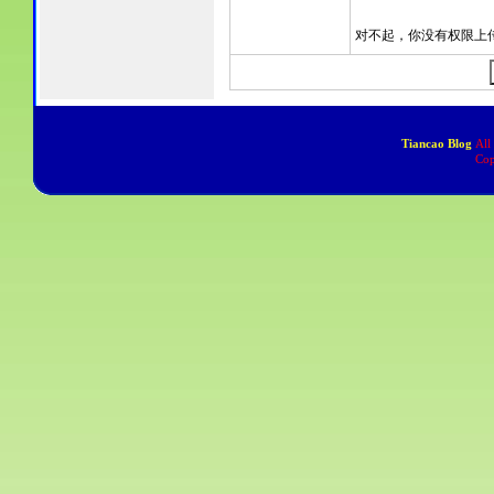
Tiancao Blog
All
Cop