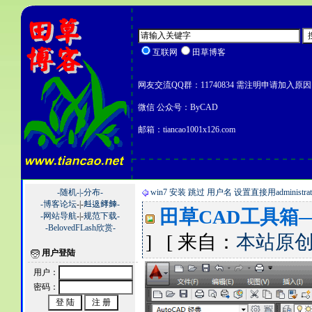
互联网
田草博客
网友交流QQ群：11740834 需注明申请加入原因
微信 公众号：ByCAD
邮箱：tiancao1001x126.com
-随机-|
-分布-
win7 安装 跳过 用户名 设置直接用administrat
-博客论坛
-|-
﨣﨤﨧﨨-
田草CAD工具箱
-网站导航
-|-
规范下载-
-BelovedFLash欣赏-
] [ 来自：
本站原
用户登陆
用户：
密码：