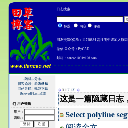
日志搜索
标题
内容
评论
网友交流QQ群：11740834 需注明申请加入原因
微信 公众号：ByCAD
邮箱：tiancao1001x126.com
-随机-|
-分布-
-博客论坛
-|-
﨣﨤﨧﨨-
-网站导航
-|-
规范下载-
[1]
[2]
[3]
-BelovedFLash欣赏-
这是一篇隐藏日志
用户登陆
用户：
Select polyline se
密码：
阅读全文……