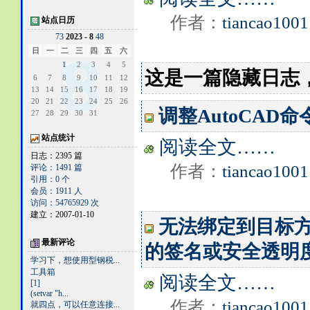
作者：
tiancao1001
站点日历
7
3
2023 - 8
4
8
日
一
二
三
四
五
六
1
2
3
4
5
这是一篇隐藏日志
6
7
8
9
10
11
12
13
14
15
16
17
18
19
20
21
22
23
24
25
26
调整AutoCAD
27
28
29
30
31
站点统计
阅读全文……
日志：2395 篇
作者：
tiancao1001
评论：1491 篇
引用：0 个
会员：1911 人
访问：54765929 次
建立：2007-01-10
无法绑定到目标
最新评论
的签名或安全透明
学习下，想使用型钢税...
工具箱
阅读全文……
[1]
(setvar "h...
作者：
tiancao1001
就四点，可以任意连接...