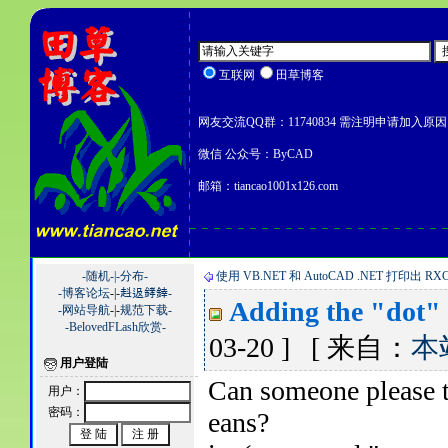
互联网
田草博客
网友交流QQ群：11740834 需注明申请加入原因
微信 公众号：ByCAD
邮箱：tiancao1001x126.com
-随机-|
-分布-
使用 VB.NET 和 AutoCAD .NET 打印出 RXC
-博客论坛
-|-
﨣﨤﨧﨨-
Adding the "dot"
-网站导航
-|-
规范下载-
-BelovedFLash欣赏-
03-20 ] [ 来自：
本
用户登陆
Can someone please 
用户：
密码：
eans?