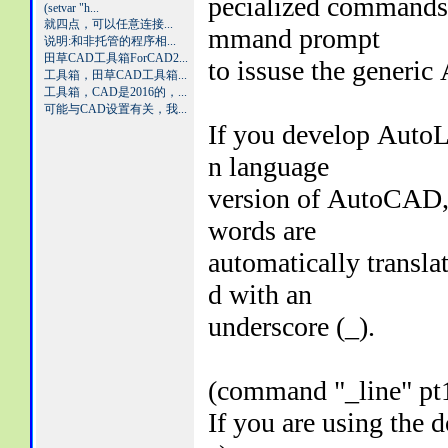
pecialized commands,
(setvar "h...
就四点，可以任意连接...
mmand prompt
说明:和非托管的程序相...
田草CAD工具箱ForCAD2...
to issuse the generi
工具箱，田草CAD工具箱...
工具箱，CAD是2016的，...
可能与CAD设置有关，我...
If you develop AutoL
n language
version of AutoCAD
words are
automatically transl
d with an
underscore (_).
(command "_line" pt1
If you are using the 