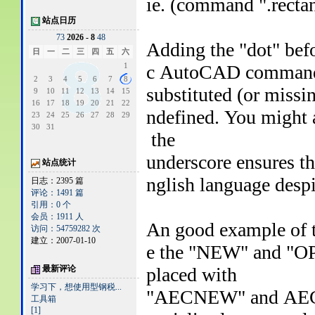
ie. (command ".recta
站点日历
7
3
2026 - 8
4
8
Adding the "dot" bef
日
一
二
三
四
五
六
1
c AutoCAD command w
2
3
4
5
6
7
8
substituted (or miss
9
10
11
12
13
14
15
16
17
18
19
20
21
22
ndefined. You might 
23
24
25
26
27
28
29
30
31
the
underscore ensures t
站点统计
nglish language despi
日志：2395 篇
评论：1491 篇
引用：0 个
会员：1911 人
An good example of t
访问：54759282 次
建立：2007-01-10
e the "NEW" and "O
最新评论
placed with
学习下，想使用型钢税...
"AECNEW" and AECOP
工具箱
[1]